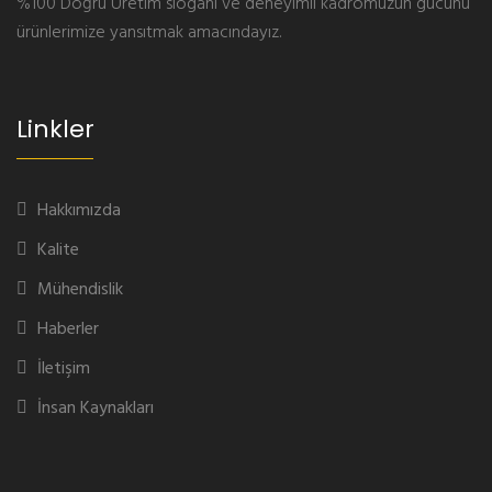
%100 Doğru Üretim sloganı ve deneyimli kadromuzun gücünü
ürünlerimize yansıtmak amacındayız.
Linkler
Hakkımızda
Kalite
Mühendislik
Haberler
İletişim
İnsan Kaynakları