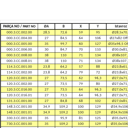
PARÇA NO /
ØA
B
X
Y
Istavroz
PART NO
000.3.CC.002.00
28,5
72,6
59
95
Ø28,5x70
000.3.CC.004.00
27
84,5
64
106
Ø27x82 Off
000.3.CC.005.00
35
99,7
60
127
Ø35x96,5 Of
000.3.CC.006.00
30
84,7
70
110
Ø30,0x81
000.3.CC.008.00
38
110
71
134
Ø38x107,
000.3.CC.008.01
38
110
71
134
Ø38x107,
114.3.CC.001.00
23,8
64,2
57
88
Ø23,8x61
114.3.CC.002.00
23,8
64,2
79
72
Ø23,8x61
120.3.CC.001.00
27
73,5
62
96,3
Ø27,0x71
120.3.CC.002.00
27
73,5
79
80
Ø27,0x71
120.3.CC.016.00
27
73,5
64
96,3
Ø27,0x71
120.3.CC.016.01
27
73,5
64
96,3
Ø27,0x71
131.3.CC.001.00
27
84,8
68
102
Ø27,0x81
148.3.CC.001.00
34,9
109,2
100
129
Ø34,9x106
148.3.CC.001.01
34,9
109,2
100
129
Ø34,9x106
330.3.CC.001.00
35
95,9
81
125
Ø35,0x93
730.3.CC.001.00
35
109,2
100
129
Ø35,0x106